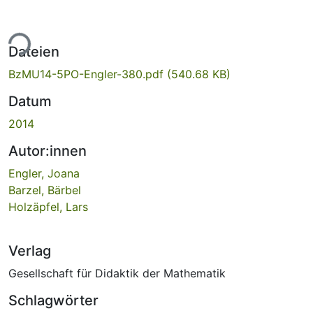
ade...
Dateien
BzMU14-5PO-Engler-380.pdf
(540.68 KB)
Datum
2014
Autor:innen
Engler, Joana
Barzel, Bärbel
Holzäpfel, Lars
Verlag
Gesellschaft für Didaktik der Mathematik
Schlagwörter