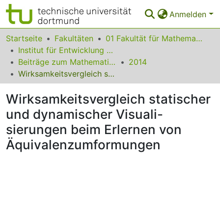
Anmelden
Bereiche & Sammlungen
Startseite
Fakultäten
01 Fakultät für Mathematik
Institut für Entwicklung und Erforschung des Mathematikunterrichts
Das gesamte Repositorium
Beiträge zum Mathematikunterricht
2014
Wirksamkeitsvergleich statischer und dynamischer Visuali-sierungen beim Erlernen von Äquivalenzumformungen
Statistiken
Wirksamkeitsvergleich statischer
FAQ
und dynamischer Visuali-
Leitlinien
sierungen beim Erlernen von
Zurück zur Startseite
Äquivalenzumformungen