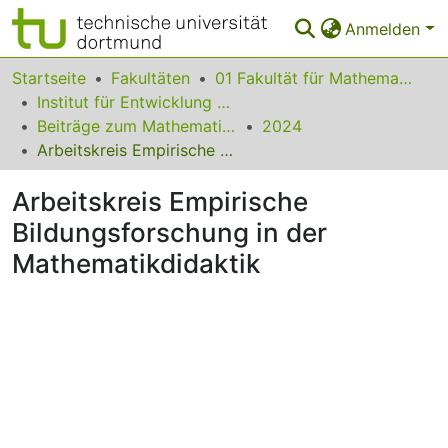
Anmelden
Bereiche & Sammlungen
Startseite
Fakultäten
01 Fakultät für Mathematik
Institut für Entwicklung und Erforschung des Mathematikunterrichts
Das gesamte Repositorium
Beiträge zum Mathematikunterricht
2024
Arbeitskreis Empirische Bildungsforschung in der Mathematikdidaktik
Statistiken
Arbeitskreis Empirische
FAQ
Bildungsforschung in der
Leitlinien
Mathematikdidaktik
Zurück zur Startseite