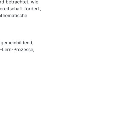
d betrachtet, wie
reitschaft fördert,
athematische
llgemeinbildend
,
r-Lern-Prozesse
,