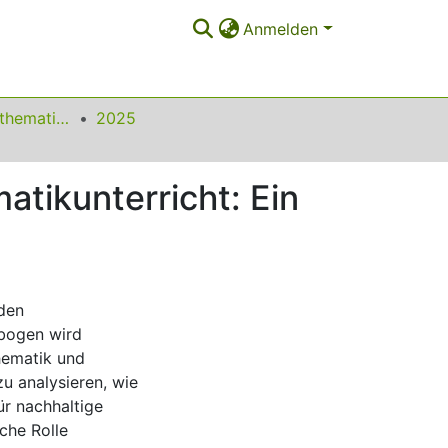
Anmelden
Beiträge zum Mathematikunterricht
2025
tikunterricht: Ein
 den
ebogen wird
hematik und
zu analysieren, wie
r nachhaltige
che Rolle