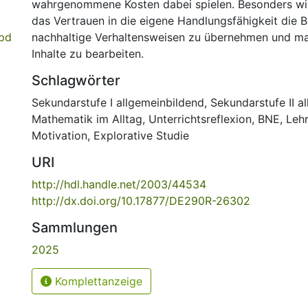
wahrgenommene Kosten dabei spielen. Besonders wir
das Vertrauen in die eigene Handlungsfähigkeit die Be
pd
nachhaltige Verhaltensweisen zu übernehmen und m
Inhalte zu bearbeiten.
Schlagwörter
Sekundarstufe I allgemeinbildend
,
Sekundarstufe II a
Mathematik im Alltag
,
Unterrichtsreflexion
,
BNE
,
Leh
Motivation
,
Explorative Studie
URI
http://hdl.handle.net/2003/44534
http://dx.doi.org/10.17877/DE290R-26302
Sammlungen
2025
Komplettanzeige