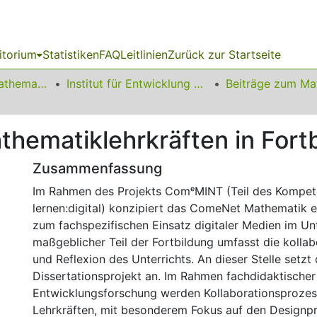
itorium
Statistiken
FAQ
Leitlinien
Zurück zur Startseite
01 Fakultät für Mathematik
Institut für Entwicklung und Erforschung des Mathematikunterrichts
thematiklehrkräften in Fort
Zusammenfassung
Im Rahmen des Projekts ComᵉMINT (Teil des Kompe
lernen:digital) konzipiert das ComeNet Mathematik e
zum fachspezifischen Einsatz digitaler Medien im Unt
maßgeblicher Teil der Fortbildung umfasst die kolla
und Reflexion des Unterrichts. An dieser Stelle setzt
Dissertationsprojekt an. Im Rahmen fachdidaktischer
Entwicklungsforschung werden Kollaborationsproze
Lehrkräften, mit besonderem Fokus auf den Designpr