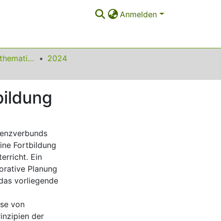
Anmelden
Beiträge zum Mathematikunterricht
2024
bildung
tenzverbunds
ine Fortbildung
erricht. Ein
borative Planung
 das vorliegende
sse von
inzipien der