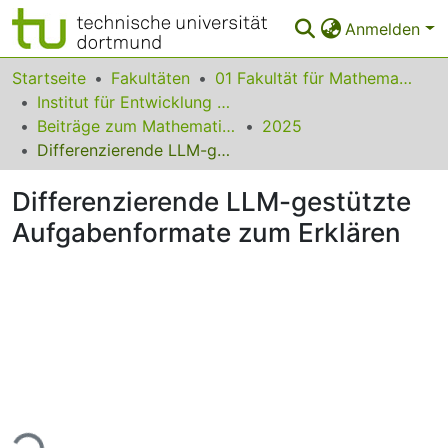
Anmelden
Bereiche & Sammlungen
Startseite
Fakultäten
01 Fakultät für Mathematik
Institut für Entwicklung und Erforschung des Mathematikunterrichts
Das gesamte Repositorium
Beiträge zum Mathematikunterricht
2025
Differenzierende LLM-gestützte Aufgabenformate zum Erklären
Statistiken
Differenzierende LLM-gestützte
FAQ
Aufgabenformate zum Erklären
Leitlinien
Zurück zur Startseite
ade...