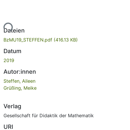
ade...
Dateien
BzMU19_STEFFEN.pdf
(416.13 KB)
Datum
2019
Autor:innen
Steffen, Aileen
Grüßing, Meike
Verlag
Gesellschaft für Didaktik der Mathematik
URI