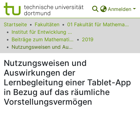
Anmelden
Bereiche & Sammlungen
Startseite
Fakultäten
01 Fakultät für Mathematik
Institut für Entwicklung und Erforschung des Mathematikunterrichts
Das gesamte Repositorium
Beiträge zum Mathematikunterricht
2019
Nutzungsweisen und Auswirkungen der Lernbegleitung einer Tablet-App in Bezug auf das räumliche Vorstellungsvermögen
Statistiken
Nutzungsweisen und
FAQ
Auswirkungen der
Leitlinien
Lernbegleitung einer Tablet-App
Zurück zur Startseite
in Bezug auf das räumliche
Vorstellungsvermögen