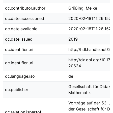
dc.contributor.author
Grüßing, Meike
dc.date.accessioned
2020-02-18T11:26:15Z
dc.date.available
2020-02-18T11:26:15Z
dc.date.issued
2019
dc.identifier.uri
http://hdl.handle.net/
http://dx.doi.org/10.1
dc.identifier.uri
20634
dc.language.iso
de
Gesellschaft für Didakt
dc.publisher
Mathematik
Vorträge auf der 53. J
der Gesellschaft für Di
dc.relation.ispartof