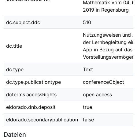
Mathematik vom 04. bi
2019 in Regensburg
dc.subject.ddc
510
Nutzungsweisen und A
der Lernbegleitung eine
dc.title
App in Bezug auf das r
Vorstellungsvermögen
dc.type
Text
dc.type.publicationtype
conferenceObject
dcterms.accessRights
open access
eldorado.dnb.deposit
true
eldorado.secondarypublication
false
Dateien