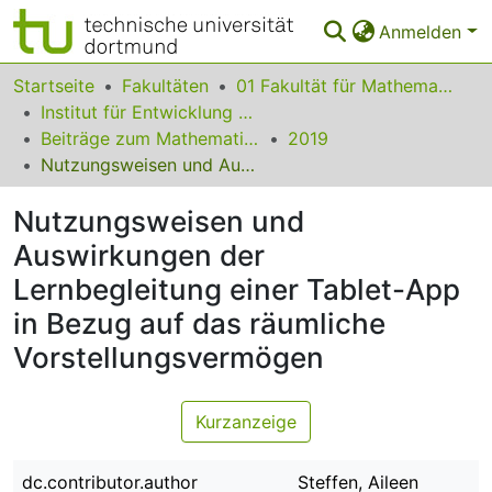
Anmelden
Bereiche & Sammlungen
Startseite
Fakultäten
01 Fakultät für Mathematik
Institut für Entwicklung und Erforschung des Mathematikunterrichts
Das gesamte Repositorium
Beiträge zum Mathematikunterricht
2019
Nutzungsweisen und Auswirkungen der Lernbegleitung einer Tablet-App in Bezug auf das räumliche Vorstellungsvermögen
Statistiken
Nutzungsweisen und
FAQ
Auswirkungen der
Leitlinien
Lernbegleitung einer Tablet-App
Zurück zur Startseite
in Bezug auf das räumliche
Vorstellungsvermögen
Kurzanzeige
dc.contributor.author
Steffen, Aileen