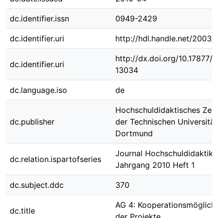
dc.identifier.issn
0949-2429
dc.identifier.uri
http://hdl.handle.net/2003/
http://dx.doi.org/10.17877
dc.identifier.uri
13034
dc.language.iso
de
Hochschuldidaktisches Zen
dc.publisher
der Technischen Universität
Dortmund
Journal Hochschuldidaktik ;
dc.relation.ispartofseries
Jahrgang 2010 Heft 1
dc.subject.ddc
370
AG 4: Kooperationsmöglich
dc.title
der Projekte