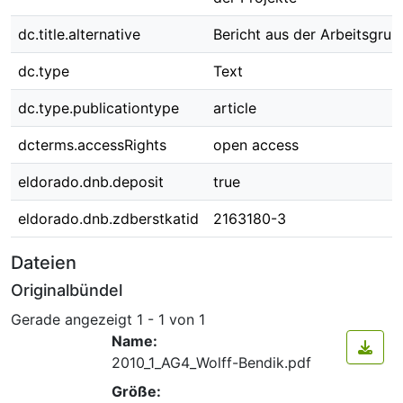
dc.title.alternative
Bericht aus der Arbeitsgru
dc.type
Text
dc.type.publicationtype
article
dcterms.accessRights
open access
eldorado.dnb.deposit
true
eldorado.dnb.zdberstkatid
2163180-3
Dateien
Originalbündel
Gerade angezeigt
1 - 1 von 1
Name:
2010_1_AG4_Wolff-Bendik.pdf
Größe: