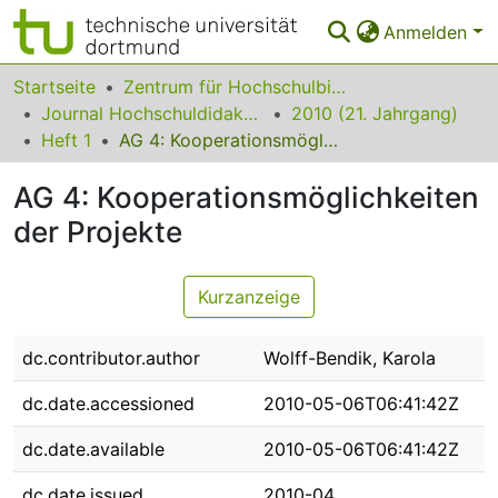
Anmelden
Bereiche & Sammlungen
Startseite
Zentrum für Hochschulbildung (zhb)
Journal Hochschuldidaktik
2010 (21. Jahrgang)
Das gesamte Repositorium
Heft 1
AG 4: Kooperationsmöglichkeiten der Projekte
Statistiken
AG 4: Kooperationsmöglichkeiten
FAQ
der Projekte
Leitlinien
Kurzanzeige
Zurück zur Startseite
dc.contributor.author
Wolff-Bendik, Karola
dc.date.accessioned
2010-05-06T06:41:42Z
dc.date.available
2010-05-06T06:41:42Z
dc.date.issued
2010-04