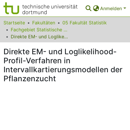
Anmelden
Bereiche & Sammlungen
Startseite
Fakultäten
05 Fakultät Statistik
Fachgebiet Statistische Methoden in der Genetik und Ökologie
Das gesamte Repositorium
Direkte EM- und Loglikelihood-Profil-Verfahren in Intervallkartierungsmodellen der Pflanzenzucht
Statistiken
Direkte EM- und Loglikelihood-
FAQ
Profil-Verfahren in
Intervallkartierungsmodellen der
Leitlinien
Pflanzenzucht
Zurück zur Startseite