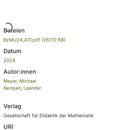
Lade...
Dateien
BzMU24_471.pdf
(261.12 KB)
Datum
2024
Autor:innen
Meyer, Michael
Kempen, Leander
Verlag
Gesellschaft für Didaktik der Mathematik
URI