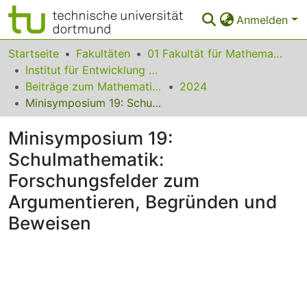
Anmelden
Bereiche & Sammlungen
Startseite
Fakultäten
01 Fakultät für Mathematik
Institut für Entwicklung und Erforschung des Mathematikunterrichts
Das gesamte Repositorium
Beiträge zum Mathematikunterricht
2024
Minisymposium 19: Schulmathematik: Forschungsfelder zum Argumentieren, Begründen und Beweisen
Statistiken
Minisymposium 19:
FAQ
Schulmathematik:
Leitlinien
Forschungsfelder zum
Zurück zur Startseite
Argumentieren, Begründen und
Beweisen