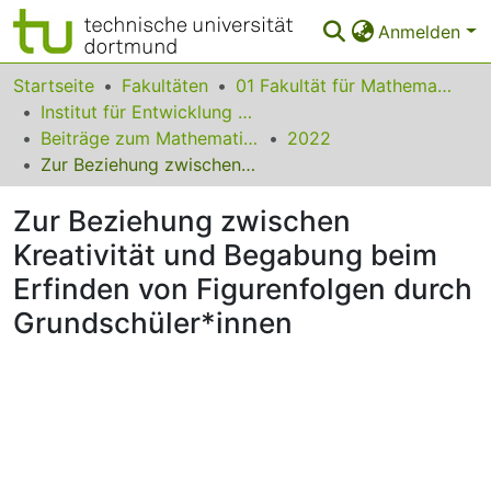
Anmelden
Bereiche & Sammlungen
Startseite
Fakultäten
01 Fakultät für Mathematik
Institut für Entwicklung und Erforschung des Mathematikunterrichts
Das gesamte Repositorium
Beiträge zum Mathematikunterricht
2022
Zur Beziehung zwischen Kreativität und Begabung beim Erfinden von Figurenfolgen durch Grundschüler*innen
Statistiken
Zur Beziehung zwischen
FAQ
Kreativität und Begabung beim
Leitlinien
Erfinden von Figurenfolgen durch
Zurück zur Startseite
Grundschüler*innen