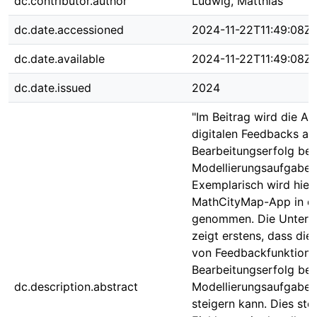
dc.contributor.author
Ludwig, Matthias
dc.date.accessioned
2024-11-22T11:49:08Z
dc.date.available
2024-11-22T11:49:08Z
dc.date.issued
2024
"Im Beitrag wird die A
digitalen Feedbacks au
Bearbeitungserfolg bei
Modellierungsaufgaben
Exemplarisch wird hierb
MathCityMap-App in de
genommen. Die Unters
zeigt erstens, dass di
von Feedbackfunktione
Bearbeitungserfolg bei
dc.description.abstract
Modellierungsaufgaben 
steigern kann. Dies ste