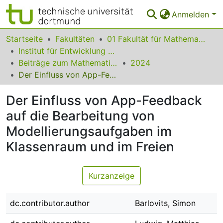
Anmelden
Bereiche & Sammlungen
Startseite
Fakultäten
01 Fakultät für Mathematik
Institut für Entwicklung und Erforschung des Mathematikunterrichts
Das gesamte Repositorium
Beiträge zum Mathematikunterricht
2024
Der Einfluss von App-Feedback auf die Bearbeitung von Modellierungsaufgaben im Klassenraum und im Freien
Statistiken
Der Einfluss von App-Feedback
FAQ
auf die Bearbeitung von
Leitlinien
Modellierungsaufgaben im
Zurück zur Startseite
Klassenraum und im Freien
Kurzanzeige
dc.contributor.author
Barlovits, Simon