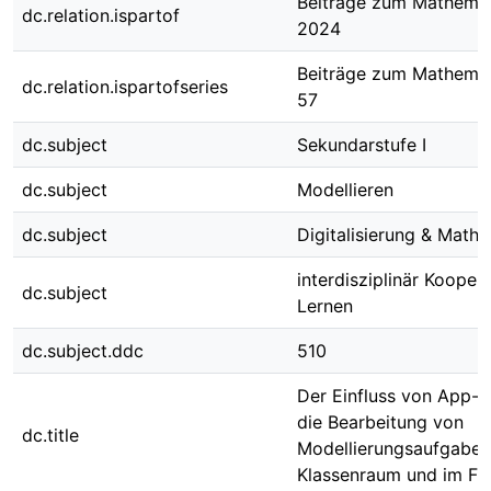
Beiträge zum Mathemat
dc.relation.ispartof
2024
Beiträge zum Mathemat
dc.relation.ispartofseries
57
dc.subject
Sekundarstufe I
dc.subject
Modellieren
dc.subject
Digitalisierung & Math
interdisziplinär Kooper
dc.subject
Lernen
dc.subject.ddc
510
Der Einfluss von App-
die Bearbeitung von
dc.title
Modellierungsaufgaben
Klassenraum und im Fr