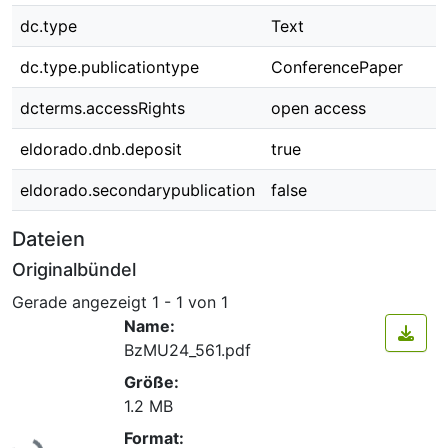
dc.type
Text
dc.type.publicationtype
ConferencePaper
dcterms.accessRights
open access
eldorado.dnb.deposit
true
eldorado.secondarypublication
false
Dateien
Originalbündel
Gerade angezeigt
1 - 1 von 1
Name:
BzMU24_561.pdf
Größe:
1.2 MB
Lade...
Format: