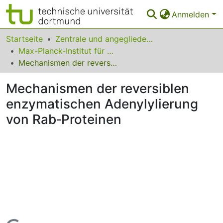
Anmelden
Bereiche & Sammlungen
Startseite
Zentrale und angegliederte Institute
Max-Planck-Institut für molekulare Physiologie
Das gesamte Repositorium
Mechanismen der reversiblen enzymatischen Adenylylierung von Rab‐Proteinen
Statistiken
Mechanismen der reversiblen
FAQ
enzymatischen Adenylylierung
von Rab‐Proteinen
Leitlinien
Zurück zur Startseite