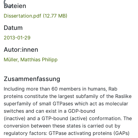
Lade...
Dateien
Dissertation.pdf
(12.77 MB)
Datum
2013-01-29
Autor:innen
Müller, Matthias Philipp
Zusammenfassung
Including more than 60 members in humans, Rab
proteins constitute the largest subfamily of the Raslike
superfamily of small GTPases which act as molecular
switches and can exist in a GDP‐bound
(inactive) and a GTP‐bound (active) conformation. The
conversion between these states is carried out by
regulatory factors: GTPase activating proteins (GAPs)