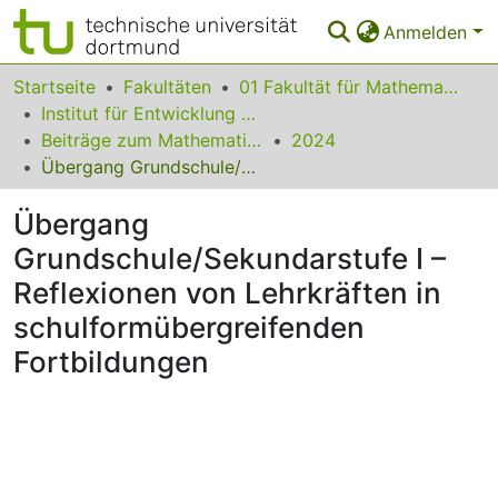
Anmelden
Bereiche & Sammlungen
Startseite
Fakultäten
01 Fakultät für Mathematik
Institut für Entwicklung und Erforschung des Mathematikunterrichts
Das gesamte Repositorium
Beiträge zum Mathematikunterricht
2024
Übergang Grundschule/Sekundarstufe I – Reflexionen von Lehrkräften in schulformübergreifenden Fortbildungen
Statistiken
Übergang
FAQ
Grundschule/Sekundarstufe I –
Leitlinien
Reflexionen von Lehrkräften in
Zurück zur Startseite
schulformübergreifenden
Fortbildungen