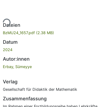
ade...
Dateien
BzMU24_1657.pdf
(2.38 MB)
Datum
2024
Autor:innen
Erbay, Sümeyye
Verlag
Gesellschaft für Didaktik der Mathematik
Zusammenfassung
Im Rahmen einer Fortbildungsreihe haben Lehrkräfte