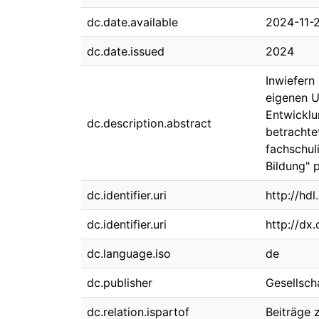
dc.date.available
2024-11-
dc.date.issued
2024
Inwiefern
eigenen U
Entwicklu
dc.description.abstract
betrachte
fachschul
Bildung" 
dc.identifier.uri
http://hd
dc.identifier.uri
http://dx
dc.language.iso
de
dc.publisher
Gesellsch
dc.relation.ispartof
Beiträge 