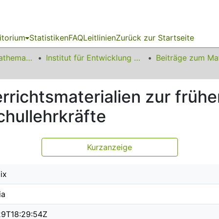
itorium
Statistiken
FAQ
Leitlinien
Zurück zur Startseite
01 Fakultät für Mathematik
Institut für Entwicklung und Erforschung des Mathematikunterrichts
rrichtsmaterialien zur frü
hullehrkräfte
Kurzanzeige
lix
ia
29T18:29:54Z