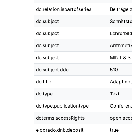
dc.relation.ispartofseries
Beiträge 
dc.subject
Schnittst
dc.subject
Lehrerbild
dc.subject
Arithmeti
dc.subject
MINT & S
dc.subject.ddc
510
dc.title
Adaptione
dc.type
Text
dc.type.publicationtype
Conferen
dcterms.accessRights
open acc
eldorado.dnb.deposit
true