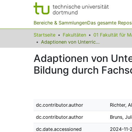
Bereiche & Sammlungen
Das gesamte Repos
Startseite
Fakultäten
Adaptionen von Unterrichtsmaterialien zur frühen mathematischen Bildung durch Fachschullehrkräfte
Adaptionen von Unte
Bildung durch Fachsc
dc.contributor.author
Richter, A
dc.contributor.author
Bruns, Jul
dc.date.accessioned
2024-11-