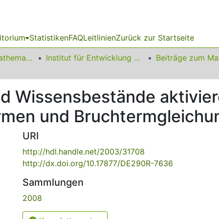
itorium
Statistiken
FAQ
Leitlinien
Zurück zur Startseite
01 Fakultät für Mathematik
Institut für Entwicklung und Erforschung des Mathematikunterrichts
d Wissensbestände aktivie
ermen und Bruchtermgleichu
URI
http://hdl.handle.net/2003/31708
http://dx.doi.org/10.17877/DE290R-7636
Sammlungen
2008