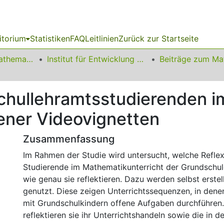
itorium
Statistiken
FAQ
Leitlinien
Zurück zur Startseite
01 Fakultät für Mathematik
Institut für Entwicklung und Erforschung des Mathematikunterrichts
chullehramtsstudierenden 
ener Videovignetten
Zusammenfassung
Im Rahmen der Studie wird untersucht, welche Refle
Studierende im Mathematikunterricht der Grundsch
wie genau sie reflektieren. Dazu werden selbst erste
genutzt. Diese zeigen Unterrichtssequenzen, in dene
mit Grundschulkindern offene Aufgaben durchführen.
reflektieren sie ihr Unterrichtshandeln sowie die in d