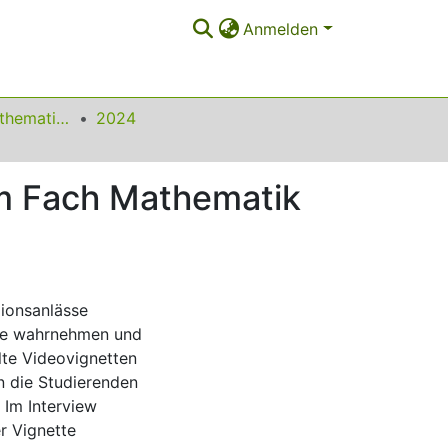
Anmelden
Beiträge zum Mathematikunterricht
2024
im Fach Mathematik
xionsanlässe
ule wahrnehmen und
llte Videovignetten
n die Studierenden
 Im Interview
er Vignette