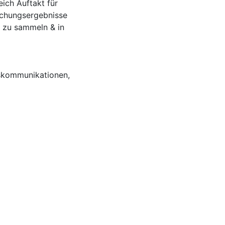
leich Auftakt für
schungsergebnisse
 zu sammeln & in
skommunikationen
,