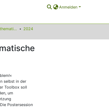
Anmelden
Beiträge zum Mathematikunterricht
2024
ematische
oblem!«
 selbst in der
er Toolbox soll
den, um
etzung
 Die Postersession