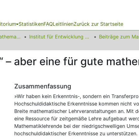
itorium
Statistiken
FAQ
Leitlinien
Zurück zur Startseite
01 Fakultät für Mathematik
Institut für Entwicklung und Erforschung des Mathematikunterrichts
“ – aber eine für gute math
Zusammenfassung
»Wir haben kein Erkenntnis-, sondern ein Transferpr
Hochschuldidaktische Erkenntnisse kommen nicht von
Breite mathematischer Lehrveranstaltungen an. Mit d
eine Ressource für zeitgemäße Lehre aufgebaut wer
Mathematiklehrende bei der niedrigschwelligen Ums
hochschuldidaktischer Erkenntnisse zu unterstützen.