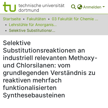
Anmelden
Bereiche & Sammlungen
Startseite
Fakultäten
03 Fakultät für Chemie und Chemische Biologie
Lehrstühle für Anorganische Chemie
Das gesamte Repositorium
Selektive Substitutionsreaktionen an industriell relevanten Methoxy- und Chlorsilanen: vom grundlegenden Verständnis zu reaktiven mehrfach funktionalisierten Synthesebausteinen
Statistiken
Selektive
FAQ
Substitutionsreaktionen an
industriell relevanten Methoxy-
Leitlinien
und Chlorsilanen: vom
Zurück zur Startseite
grundlegenden Verständnis zu
reaktiven mehrfach
funktionalisierten
Synthesebausteinen