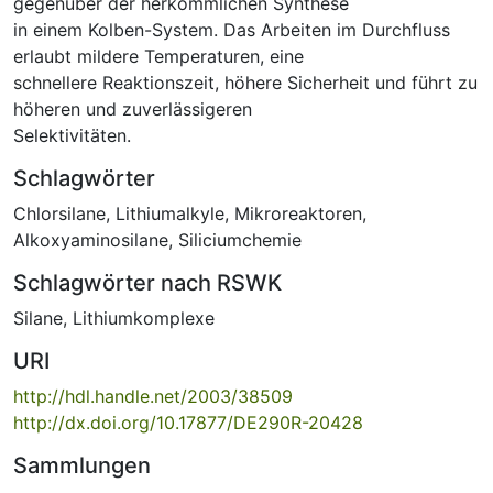
gegenüber der herkömmlichen Synthese
in einem Kolben-System. Das Arbeiten im Durchfluss
erlaubt mildere Temperaturen, eine
schnellere Reaktionszeit, höhere Sicherheit und führt zu
höheren und zuverlässigeren
Selektivitäten.
Schlagwörter
Chlorsilane
,
Lithiumalkyle
,
Mikroreaktoren
,
Alkoxyaminosilane
,
Siliciumchemie
Schlagwörter nach RSWK
Silane
,
Lithiumkomplexe
URI
http://hdl.handle.net/2003/38509
http://dx.doi.org/10.17877/DE290R-20428
Sammlungen