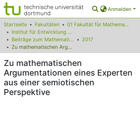
Anmelden
Bereiche & Sammlungen
Startseite
Fakultäten
01 Fakultät für Mathematik
Institut für Entwicklung und Erforschung des Mathematikunterrichts
Das gesamte Repositorium
Beiträge zum Mathematikunterricht
2017
Zu mathematischen Argumentationen eines Experten aus einer semiotischen Perspektive
Statistiken
Zu mathematischen
FAQ
Argumentationen eines Experten
Leitlinien
aus einer semiotischen
Zurück zur Startseite
Perspektive