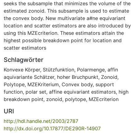
seeks the subsample that minimizes the volume of the
estimated zonoid. This subsample is used to estimate
the convex body. New multivariate a#ne equivariant
location­ and scatter estimators are also introduced by
using this MZE­criterion. These estimators attain the
highest possible breakdown point for location and
scatter estimators
Schlagwörter
Konvexe Körper
,
Stützfunktion
,
Polarmenge
,
affin
aquivariante Schätzer
,
hoher Bruchpunkt
,
Zonoid
,
Polytope
,
MZE­Kriterium
,
Convex body
,
support
function
,
polar set
,
affine equivariant estimators
,
high
breakdown point
,
zonoid
,
polytope
,
MZE­criterion
URI
http://hdl.handle.net/2003/2787
http://dx.doi.org/10.17877/DE290R-14907