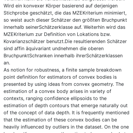
Wird ein konvexer Körper basierend auf derjenigen
Stichprobe geschätzt, die das MZE­Kriterium minimiert,
so weist auch dieser Schätzer den größten Bruchpunkt
innerhalb seinerSchätzerklasse auf. Weiterhin wird das
MZE­Kriterium zur Definition von Lokations­ bzw.
Kovarianzschätzer benutzt.Die resultierenden Schätzer
sind affin äquivariant undnehmen die oberen
Bruchpunkt­Schranken innerhalb ihrerSchätzerklassen
an.
As notion for robustness, a finite sample breakdown
point definition for estimators of convex bodies is
presented by using ideas from convex geometry. The
estimation of a convex body arises in variety of
contexts, ranging confidence ellipsoids to the
estimation of depth contours that emerge naturally out
of the concept of data depth. It is frequently mentioned
that the estimation of these convex bodies can be
heavily influenced by outliers in the dataset. On the one