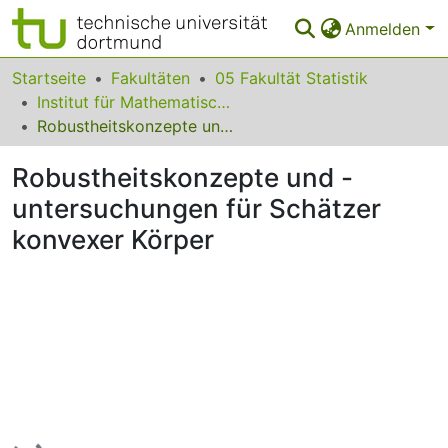
Anmelden
Bereiche & Sammlungen
Startseite
Fakultäten
05 Fakultät Statistik
Institut für Mathematische Statistik und industrielle Anwendungen
Das gesamte Repositorium
Robustheitskonzepte und -untersuchungen für Schätzer konvexer Körper
Statistiken
Robustheitskonzepte und -
FAQ
untersuchungen für Schätzer
konvexer Körper
Leitlinien
Zurück zur Startseite