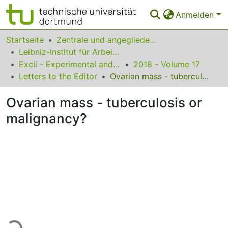
Anmelden
Bereiche & Sammlungen
Startseite
Zentrale und angegliederte Institute
Leibniz-Institut für Arbeitsforschung an der TU Dortmund
Das gesamte Repositorium
Excli - Experimental and Clinical Sciences
2018 - Volume 17
Letters to the Editor
Ovarian mass - tuberculosis or malignancy?
Statistiken
Ovarian mass - tuberculosis or
FAQ
malignancy?
Leitlinien
Zurück zur Startseite
ade...