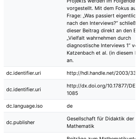
Projekts werden im Folgenden
vorgestellt. Mit dem Fokus auf
Frage: „Was passiert eigentlich
nach den Interviews?“ schließt
dieser Beitrag direkt an den Be
„Vielfalt wahrnehmen durch
diagnostische Interviews 1“ vo
Katzenbach et al. (in diesem B
an.
dc.identifier.uri
http://hdl.handle.net/2003/33
http://dx.doi.org/10.17877/DE
dc.identifier.uri
1085
dc.language.iso
de
Gesellschaft für Didaktik der
dc.publisher
Mathematik
Beiträge zum Mathematikunter