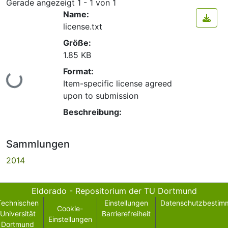
Gerade angezeigt
1 - 1 von 1
Name:
license.txt
Größe:
1.85 KB
Format:
Lade...
Item-specific license agreed
upon to submission
Beschreibung:
Sammlungen
2014
Eldorado - Repositorium der TU Dortmund
Technischen
Einstellungen
Datenschutzbestim
Cookie-
Universität
Barrierefreiheit
Einstellungen
Dortmund