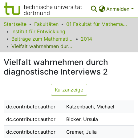
Anmelden
Bereiche & Sammlungen
Startseite
Fakultäten
01 Fakultät für Mathematik
Institut für Entwicklung und Erforschung des Mathematikunterrichts
Das gesamte Repositorium
Beiträge zum Mathematikunterricht
2014
Vielfalt wahrnehmen durch diagnostische Interviews 2
Statistiken
Vielfalt wahrnehmen durch
FAQ
diagnostische Interviews 2
Leitlinien
Zurück zur Startseite
Kurzanzeige
dc.contributor.author
Katzenbach, Michael
dc.contributor.author
Bicker, Ursula
dc.contributor.author
Cramer, Julia