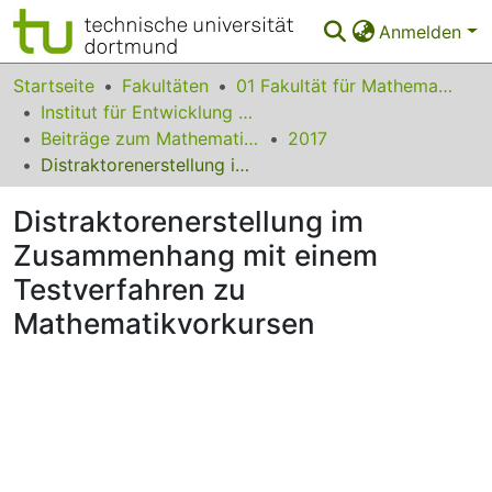
Anmelden
Bereiche & Sammlungen
Startseite
Fakultäten
01 Fakultät für Mathematik
Institut für Entwicklung und Erforschung des Mathematikunterrichts
Das gesamte Repositorium
Beiträge zum Mathematikunterricht
2017
Distraktorenerstellung im Zusammenhang mit einem Testverfahren zu Mathematikvorkursen
Statistiken
Distraktorenerstellung im
FAQ
Zusammenhang mit einem
Leitlinien
Testverfahren zu
Zurück zur Startseite
Mathematikvorkursen