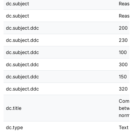
dc.subject
Reaso
dc.subject
Reason
dc.subject.ddc
200
dc.subject.ddc
230
dc.subject.ddc
100
dc.subject.ddc
300
dc.subject.ddc
150
dc.subject.ddc
320
Comme
dc.title
betwe
norma
dc.type
Text