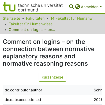
Anmelden
Bereiche & Sammlungen
Startseite
Fakultäten
14 Fakultät für Humanwissenschaften und Theologie
Fakultät für Humanwissenschaften und Theologie
Das gesamte Repositorium
Comment on logins – on the connection between normative explanatory reasons and normative reasoning reasons
Statistiken
Comment on logins – on the
FAQ
connection between normative
explanatory reasons and
Leitlinien
normative reasoning reasons
Zurück zur Startseite
Kurzanzeige
dc.contributor.author
Schmi
dc.date.accessioned
2026-