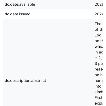
dc.date.available
2026-
dc.date.issued
2024-
The co
of the
Logins
on the
which 
in add
φ ?’, 
S perm
reason
on ho
dc.description.abstract
normat
into q
kinds 
First,
expla