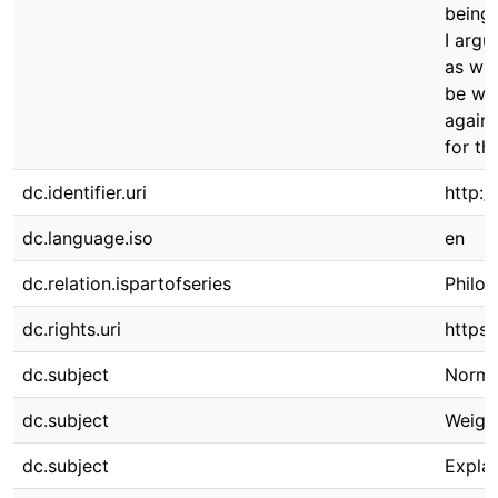
being 
I argu
as wel
be we
agains
for th
dc.identifier.uri
http:/
dc.language.iso
en
dc.relation.ispartofseries
Philos
dc.rights.uri
https:
dc.subject
Norma
dc.subject
Weigh
dc.subject
Explan