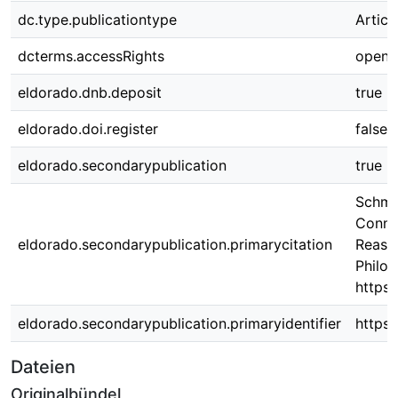
dc.type.publicationtype
Articl
dcterms.accessRights
open 
eldorado.dnb.deposit
true
eldorado.doi.register
false
eldorado.secondarypublication
true
Schmi
Conne
eldorado.secondarypublication.primarycitation
Reaso
Philos
https:
eldorado.secondarypublication.primaryidentifier
https:
Dateien
Originalbündel