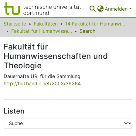
Anmelden
Bereiche & Sammlungen
Startseite
Fakultäten
14 Fakultät für Humanwissenschaften und Theologie
Fakultät für Humanwissenschaften und Theologie
Search
Das gesamte Repositorium
Fakultät für
Statistiken
Humanwissenschaften und
FAQ
Theologie
Leitlinien
Dauerhafte URI für die Sammlung
http://hdl.handle.net/2003/39264
Zurück zur Startseite
Listen