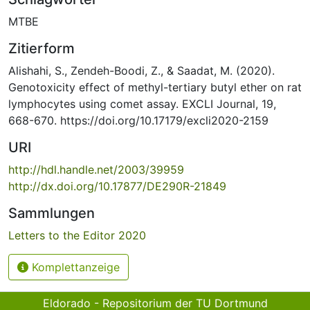
MTBE
Zitierform
Alishahi, S., Zendeh-Boodi, Z., & Saadat, M. (2020).
Genotoxicity effect of methyl-tertiary butyl ether on rat
lymphocytes using comet assay. EXCLI Journal, 19,
668-670. https://doi.org/10.17179/excli2020-2159
URI
http://hdl.handle.net/2003/39959
http://dx.doi.org/10.17877/DE290R-21849
Sammlungen
Letters to the Editor 2020
Komplettanzeige
Eldorado - Repositorium der TU Dortmund