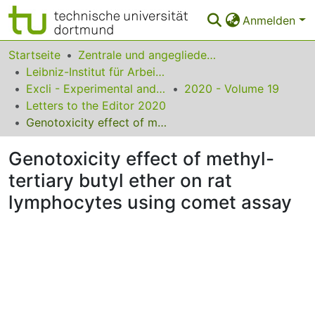
Anmelden
Bereiche & Sammlungen
Startseite
Zentrale und angegliederte Institute
Leibniz-Institut für Arbeitsforschung an der TU Dortmund
Das gesamte Repositorium
Excli - Experimental and Clinical Sciences
2020 - Volume 19
Letters to the Editor 2020
Statistiken
Genotoxicity effect of methyl-tertiary butyl ether on rat lymphocytes using comet assay
FAQ
Genotoxicity effect of methyl-
Leitlinien
tertiary butyl ether on rat
Zurück zur Startseite
lymphocytes using comet assay