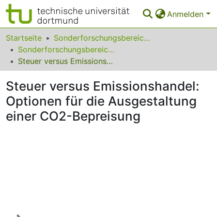
Anmelden
Bereiche & Sammlungen
Startseite
Sonderforschungsbereiche
Sonderforschungsbereich (SFB) 823
Das gesamte Repositorium
Steuer versus Emissionshandel: Optionen für die Ausgestaltung einer CO2-Bepreisung
Statistiken
Steuer versus Emissionshandel:
FAQ
Optionen für die Ausgestaltung
einer CO2-Bepreisung
Leitlinien
Zurück zur Startseite
Lade...