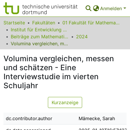
Anmelden
Bereiche & Sammlungen
Startseite
Fakultäten
01 Fakultät für Mathematik
Institut für Entwicklung und Erforschung des Mathematikunterrichts
Das gesamte Repositorium
Beiträge zum Mathematikunterricht
2024
Volumina vergleichen, messen und schätzen - Eine Interviewstudie im vierten Schuljahr
Statistiken
Volumina vergleichen, messen
FAQ
und schätzen - Eine
Leitlinien
Interviewstudie im vierten
Zurück zur Startseite
Schuljahr
Kurzanzeige
dc.contributor.author
Mämecke, Sarah