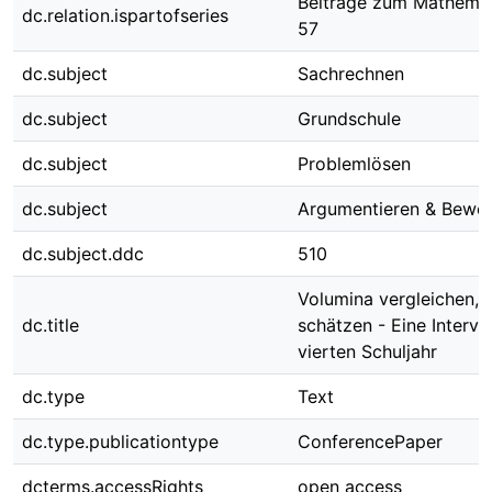
Beiträge zum Mathemat
dc.relation.ispartofseries
57
dc.subject
Sachrechnen
dc.subject
Grundschule
dc.subject
Problemlösen
dc.subject
Argumentieren & Bewei
dc.subject.ddc
510
Volumina vergleichen,
dc.title
schätzen - Eine Intervi
vierten Schuljahr
dc.type
Text
dc.type.publicationtype
ConferencePaper
dcterms.accessRights
open access