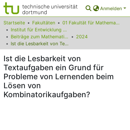
Anmelden
Bereiche & Sammlungen
Startseite
Fakultäten
01 Fakultät für Mathematik
Institut für Entwicklung und Erforschung des Mathematikunterrichts
Das gesamte Repositorium
Beiträge zum Mathematikunterricht
2024
Ist die Lesbarkeit von Textaufgaben ein Grund für Probleme von Lernenden beim Lösen von Kombinatorikaufgaben?
Statistiken
Ist die Lesbarkeit von
FAQ
Textaufgaben ein Grund für
Leitlinien
Probleme von Lernenden beim
Zurück zur Startseite
Lösen von
Kombinatorikaufgaben?