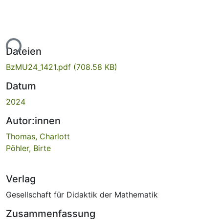
ade...
Dateien
BzMU24_1421.pdf
(708.58 KB)
Datum
2024
Autor:innen
Thomas, Charlott
Pöhler, Birte
Verlag
Gesellschaft für Didaktik der Mathematik
Zusammenfassung