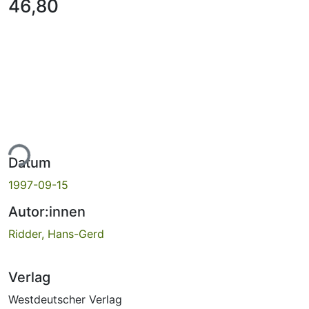
46,80
ade...
Datum
1997-09-15
Autor:innen
Ridder, Hans-Gerd
Verlag
Westdeutscher Verlag