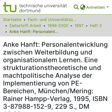
Anmelden
Bereiche & Sammlungen
Startseite
Fach- und Universitätsübergreifendes
Zeitschrift Arbeit
1996-2000
1997
Heft 3
Das gesamte Repositorium
Anke Hanft: Personalentwicklung zwischen Weiterbildung und organisationalem Lernen. Eine strukturationstheoretische und machtpolitische Analyse der Implementierung von PE-Bereichen, München/Mering: Rainer Hampp-Verlag, 1995, ISBN 3-87988-152-9, 229 S., DM 46,80
Statistiken
Anke Hanft: Personalentwicklung
FAQ
zwischen Weiterbildung und
organisationalem Lernen. Eine
Leitlinien
strukturationstheoretische und
Zurück zur Startseite
machtpolitische Analyse der
Implementierung von PE-
Bereichen, München/Mering:
Rainer Hampp-Verlag, 1995, ISBN
3-87988-152-9, 229 S., DM