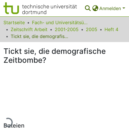
Anmelden
Bereiche & Sammlungen
Startseite
Fach- und Universitätsübergreifendes
Zeitschrift Arbeit
2001-2005
2005
Heft 4
Das gesamte Repositorium
Tickt sie, die demografische Zeitbombe?
Statistiken
Tickt sie, die demografische
FAQ
Zeitbombe?
Leitlinien
Zurück zur Startseite
Lade...
Dateien