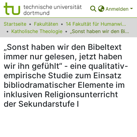
Anmelden
Bereiche & Sammlungen
Startseite
Fakultäten
14 Fakultät für Humanwissenschaften und Theologie
Katholische Theologie
„Sonst haben wir den Bibeltext immer nur gelesen, jetzt haben wir ihn gefühlt“ - eine qualitativ-empirische Studie zum Einsatz bibliodramatischer Elemente im inklusiven Religionsunterricht der Sekundarstufe I
Das gesamte Repositorium
„Sonst haben wir den Bibeltext
Statistiken
immer nur gelesen, jetzt haben
FAQ
wir ihn gefühlt“ - eine qualitativ-
Leitlinien
empirische Studie zum Einsatz
bibliodramatischer Elemente im
Zurück zur Startseite
inklusiven Religionsunterricht
der Sekundarstufe I