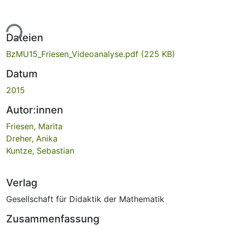
ade...
Dateien
BzMU15_Friesen_Videoanalyse.pdf
(225 KB)
Datum
2015
Autor:innen
Friesen, Marita
Dreher, Anika
Kuntze, Sebastian
Verlag
Gesellschaft für Didaktik der Mathematik
Zusammenfassung