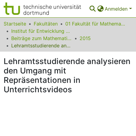
Anmelden
Bereiche & Sammlungen
Startseite
Fakultäten
01 Fakultät für Mathematik
Institut für Entwicklung und Erforschung des Mathematikunterrichts
Das gesamte Repositorium
Beiträge zum Mathematikunterricht
2015
Lehramtsstudierende analysieren den Umgang mit Repräsentationen in Unterrichtsvideos
Statistiken
Lehramtsstudierende analysieren
FAQ
den Umgang mit
Leitlinien
Repräsentationen in
Zurück zur Startseite
Unterrichtsvideos