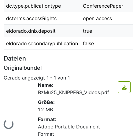
dc.type.publicationtype
ConferencePaper
dcterms.accessRights
open access
eldorado.dnb.deposit
true
eldorado.secondarypublication
false
Dateien
Originalbündel
Gerade angezeigt
1 - 1 von 1
Name:
BzMu25_KNIPPERS_Videos.pdf
Größe:
1.2 MB
Format:
Lade...
Adobe Portable Document
Format