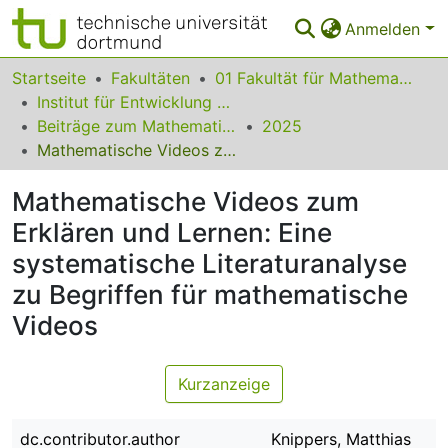
Anmelden
Bereiche & Sammlungen
Startseite
Fakultäten
01 Fakultät für Mathematik
Institut für Entwicklung und Erforschung des Mathematikunterrichts
Das gesamte Repositorium
Beiträge zum Mathematikunterricht
2025
Mathematische Videos zum Erklären und Lernen: Eine systematische Literaturanalyse zu Begriffen für mathematische Videos
Statistiken
Mathematische Videos zum
FAQ
Erklären und Lernen: Eine
Leitlinien
systematische Literaturanalyse
Zurück zur Startseite
zu Begriffen für mathematische
Videos
Kurzanzeige
dc.contributor.author
Knippers, Matthias