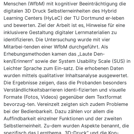
Menschen (WfbM) mit kognitiver Beeinträchtigung die
digitalen 3D Druck Selbstlerneinheiten des Hybrid
Learning Centers (HyLeC) der TU Dortmund er-leben
und bewerten. Ziel der Arbeit ist es, Hinweise für eine
inklusivere Gestaltung digitaler Lernmaterialien zu
identifizieren. Die Untersuchung wurde mit vier
Mitarbei-tenden einer WfbM durchgeführt. Als
Erhebungsmethoden kamen das „Laute Den-
ken/Erinnern“ sowie der System Usability Scale (SUS) in
Leichter Sprache zum Ein-satz. Die erhobenen Daten
wurden mittels qualitativer Inhaltsanalyse ausgewertet.
Die Ergebnisse zeigen, dass die Probanden besonders
Verständlichkeitsbarrieren identi-fizierten und visuelle
Formate (Fotos, Videos) gegenüber dem Textformat
bevorzug-ten. Vereinzelt zeigten sich zudem Probleme
bei der Bedienbarkeit. Dazu zählen vor allem die
Auffindbarkeit einzelner Funktionen und der zweiten
Selbstlerneinheit. Zu-dem wurden Aspekte benannt, die
spezifisch das Lernthema „3D-Druck“ und die Kon-