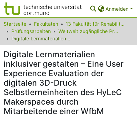
Anmelden
Bereiche & Sammlungen
Startseite
Fakultäten
13 Fakultät für Rehabilitationswissenschaften
Prüfungsarbeiten
Weltweit zugängliche Prüfungsarbeiten
Das gesamte Repositorium
Digitale Lernmaterialien inklusiver gestalten – Eine User Experience Evaluation der digitalen 3D-Druck Selbstlerneinheiten des HyLeC Makerspaces durch Mitarbeitende einer WfbM
Statistiken
Digitale Lernmaterialien
FAQ
inklusiver gestalten – Eine User
Experience Evaluation der
Leitlinien
digitalen 3D-Druck
Zurück zur Startseite
Selbstlerneinheiten des HyLeC
Makerspaces durch
Mitarbeitende einer WfbM