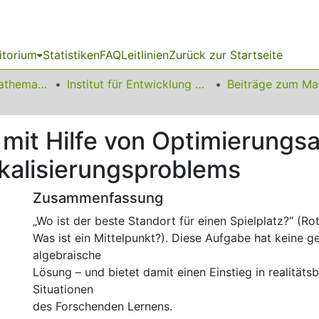
itorium
Statistiken
FAQ
Leitlinien
Zurück zur Startseite
01 Fakultät für Mathematik
Institut für Entwicklung und Erforschung des Mathematikunterrichts
mit Hilfe von Optimierungs
okalisierungsproblems
Zusammenfassung
„Wo ist der beste Standort für einen Spielplatz?“ (R
Was ist ein Mittelpunkt?). Diese Aufgabe hat keine g
algebraische
Lösung – und bietet damit einen Einstieg in realität
Situationen
des Forschenden Lernens.