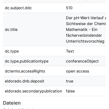
dc.subject.ddc
510
Der pH-Wert-Verlauf au
Sichtweise der Chemie
dc.title
Mathematik - Ein
fächerverbindender
Unterrichtsvorschlag
dc.type
Text
dc.type.publicationtype
conferenceObject
dcterms.accessRights
open access
eldorado.dnb.deposit
true
eldorado.secondarypublication
false
Dateien