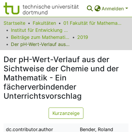
Anmelden
Bereiche & Sammlungen
Startseite
Fakultäten
01 Fakultät für Mathematik
Institut für Entwicklung und Erforschung des Mathematikunterrichts
Das gesamte Repositorium
Beiträge zum Mathematikunterricht
2019
Der pH-Wert-Verlauf aus der Sichtweise der Chemie und der Mathematik - Ein fächerverbindender Unterrichtsvorschlag
Statistiken
Der pH-Wert-Verlauf aus der
FAQ
Sichtweise der Chemie und der
Leitlinien
Mathematik - Ein
Zurück zur Startseite
fächerverbindender
Unterrichtsvorschlag
Kurzanzeige
dc.contributor.author
Bender, Roland