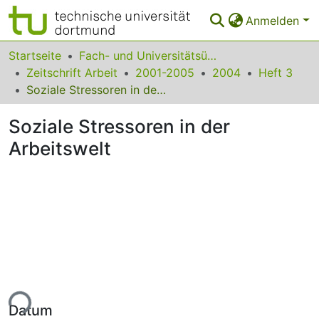
Anmelden
Bereiche & Sammlungen
Startseite
Fach- und Universitätsübergreifendes
Zeitschrift Arbeit
2001-2005
2004
Heft 3
Das gesamte Repositorium
Soziale Stressoren in der Arbeitswelt
Statistiken
Soziale Stressoren in der
FAQ
Arbeitswelt
Leitlinien
Zurück zur Startseite
ade...
Datum