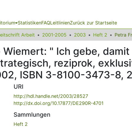
itorium
Statistiken
FAQ
Leitlinien
Zurück zur Startseite
eitschrift Arbeit
2001-2005
2003
Heft 2
e Wiemert: " Ich gebe, damit 
rategisch, reziprok, exklusi
002, ISBN 3-8100-3473-8, 2
URI
http://hdl.handle.net/2003/28527
http://dx.doi.org/10.17877/DE290R-4701
Sammlungen
Heft 2