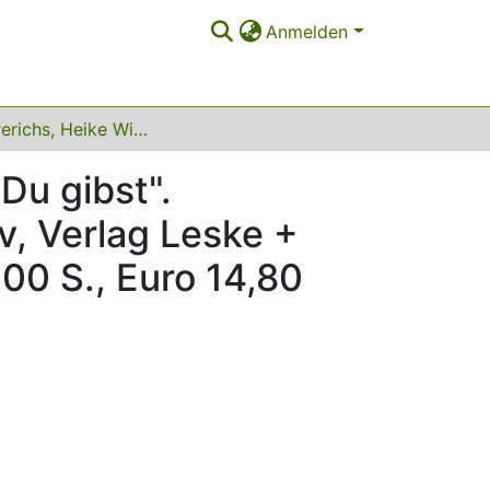
Anmelden
Petra Frerichs, Heike Wiemert: " Ich gebe, damit Du gibst". Frauennetzwerke - strategisch, reziprok, exklusiv, Verlag Leske + Budrich: Opladen, 2002, ISBN 3-8100-3473-8, 200 S., Euro 14,80
Du gibst".
v, Verlag Leske +
00 S., Euro 14,80