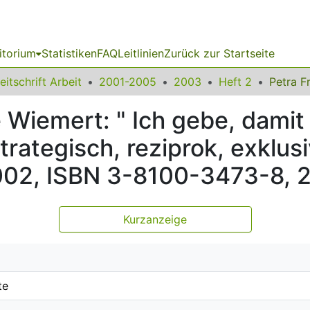
itorium
Statistiken
FAQ
Leitlinien
Zurück zur Startseite
eitschrift Arbeit
2001-2005
2003
Heft 2
e Wiemert: " Ich gebe, damit 
rategisch, reziprok, exklusi
002, ISBN 3-8100-3473-8, 2
Kurzanzeige
te