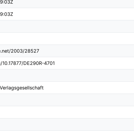
49:03Z
49:03Z
le.net/2003/28527
rg/10.17877/DE290R-4701
 Verlagsgesellschaft