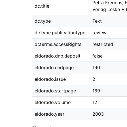
Petra Frerichs, 
dc.title
Verlag Leske + 
dc.type
Text
dc.type.publicationtype
review
dcterms.accessRights
restricted
eldorado.dnb.deposit
false
eldorado.endpage
190
eldorado.issue
2
eldorado.startpage
189
eldorado.volume
12
eldorado.year
2003