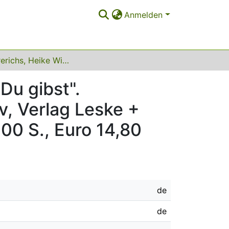
Anmelden
Petra Frerichs, Heike Wiemert: " Ich gebe, damit Du gibst". Frauennetzwerke - strategisch, reziprok, exklusiv, Verlag Leske + Budrich: Opladen, 2002, ISBN 3-8100-3473-8, 200 S., Euro 14,80
Du gibst".
v, Verlag Leske +
00 S., Euro 14,80
de
de