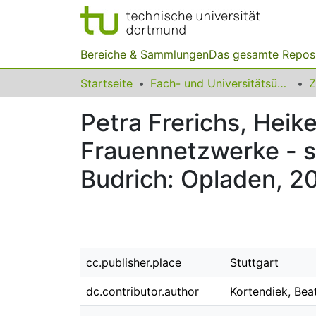
Bereiche & Sammlungen
Das gesamte Repos
Startseite
Fach- und Universitätsübergreifendes
Z
Petra Frerichs, Heik
Frauennetzwerke - st
Budrich: Opladen, 2
cc.publisher.place
Stuttgart
dc.contributor.author
Kortendiek, Bea