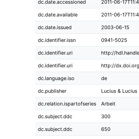
dc.date.accessioned
2011-06-17T11:
dc.date.available
2011-06-17T11:
dc.date.issued
2003-06-15
dc.identifier.issn
0941-5025
dc.identifier.uri
http://hdl.hand
dc.identifier.uri
http://dx.doi.o
dc.language.iso
de
dc.publisher
Lucius & Lucius
dc.relation.ispartofseries
Arbeit
dc.subject.ddc
300
dc.subject.ddc
650