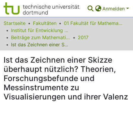
Anmelden
Bereiche & Sammlungen
Startseite
Fakultäten
01 Fakultät für Mathematik
Institut für Entwicklung und Erforschung des Mathematikunterrichts
Das gesamte Repositorium
Beiträge zum Mathematikunterricht
2017
Ist das Zeichnen einer Skizze überhaupt nützlich? Theorien, Forschungsbefunde und Messinstrumente zu Visualisierungen und ihrer Valenz
Statistiken
Ist das Zeichnen einer Skizze
FAQ
überhaupt nützlich? Theorien,
Leitlinien
Forschungsbefunde und
Zurück zur Startseite
Messinstrumente zu
Visualisierungen und ihrer Valenz