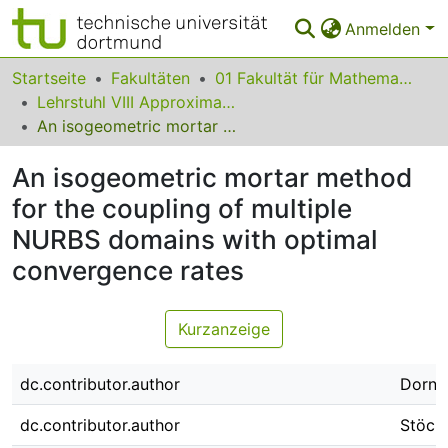
Anmelden
Bereiche & Sammlungen
Startseite
Fakultäten
01 Fakultät für Mathematik
Lehrstuhl VIII Approximationstheorie
Das gesamte Repositorium
An isogeometric mortar method for the coupling of multiple NURBS domains with optimal convergence rates
Statistiken
An isogeometric mortar method
FAQ
for the coupling of multiple
NURBS domains with optimal
Leitlinien
convergence rates
Zurück zur Startseite
Kurzanzeige
dc.contributor.author
Dorni
dc.contributor.author
Stöckl