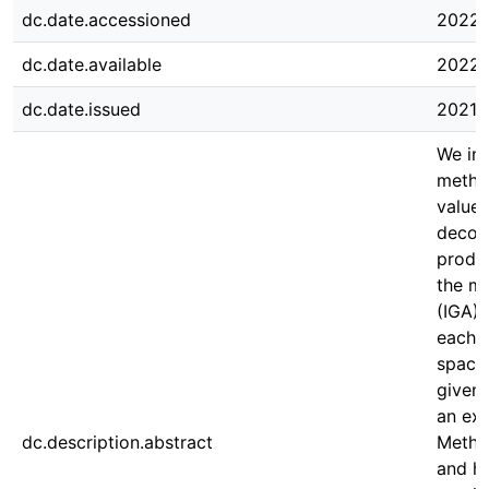
dc.date.accessioned
2022-
dc.date.available
2022-
dc.date.issued
2021-
We inv
method
value
decom
produ
the m
(IGA) 
each 
spaces
given 
an ext
dc.description.abstract
Metho
and hi