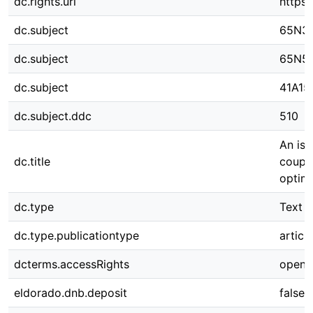
dc.rights.uri
https:
dc.subject
65N3
dc.subject
65N5
dc.subject
41A15
dc.subject.ddc
510
An is
dc.title
coupl
optim
dc.type
Text
dc.type.publicationtype
article
dcterms.accessRights
open 
eldorado.dnb.deposit
false