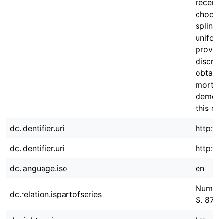
receiv
choos
spline
unifor
provid
discre
obtain
morta
demons
this c
dc.identifier.uri
http:/
dc.identifier.uri
http:
dc.language.iso
en
Numeri
dc.relation.ispartofseries
S. 871