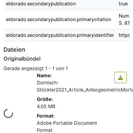
eldorado.secondarypublication
true
Numeri
eldorado.secondarypublication.primarycitation
S. 871
eldorado.secondarypublication.primaryidentifier
https:
Dateien
Originalbündel
Gerade angezeigt
1 - 1 von 1
Name:
Dornisch-
Stöckler2021_Article_AnIsogeometricMort
Größe:
4.05 MB
Lade...
Format:
Adobe Portable Document
Format