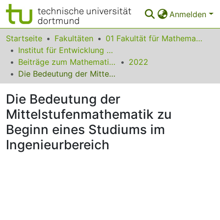
Anmelden
Bereiche & Sammlungen
Startseite
Fakultäten
01 Fakultät für Mathematik
Institut für Entwicklung und Erforschung des Mathematikunterrichts
Das gesamte Repositorium
Beiträge zum Mathematikunterricht
2022
Die Bedeutung der Mittelstufenmathematik zu Beginn eines Studiums im Ingenieurbereich
Statistiken
Die Bedeutung der
FAQ
Mittelstufenmathematik zu
Leitlinien
Beginn eines Studiums im
Zurück zur Startseite
Ingenieurbereich