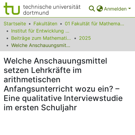
Anmelden
Bereiche & Sammlungen
Startseite
Fakultäten
01 Fakultät für Mathematik
Institut für Entwicklung und Erforschung des Mathematikunterrichts
Das gesamte Repositorium
Beiträge zum Mathematikunterricht
2025
Welche Anschauungsmittel setzen Lehrkräfte im arithmetischen Anfangsunterricht wozu ein? – Eine qualitative Interviewstudie im ersten Schuljahr
Statistiken
Welche Anschauungsmittel
FAQ
setzen Lehrkräfte im
Leitlinien
arithmetischen
Zurück zur Startseite
Anfangsunterricht wozu ein? –
Eine qualitative Interviewstudie
im ersten Schuljahr