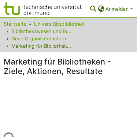
Anmelden
Bereiche & Sammlungen
Startseite
Universitätsbibliothek
Bibliothekswesen und Information
Das gesamte Repositorium
Neue Organisationsformen elektronischer Veröffentlichungen
Marketing für Bibliotheken - Ziele, Aktionen, Resultate
Statistiken
Marketing für Bibliotheken -
FAQ
Ziele, Aktionen, Resultate
Leitlinien
Zurück zur Startseite