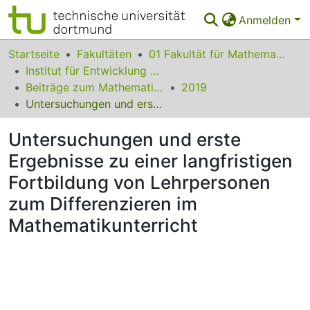
Anmelden
Bereiche & Sammlungen
Startseite
Fakultäten
01 Fakultät für Mathematik
Institut für Entwicklung und Erforschung des Mathematikunterrichts
Das gesamte Repositorium
Beiträge zum Mathematikunterricht
2019
Untersuchungen und erste Ergebnisse zu einer langfristigen Fortbildung von Lehrpersonen zum Differenzieren im Mathematikunterricht
Statistiken
Untersuchungen und erste
FAQ
Ergebnisse zu einer langfristigen
Leitlinien
Fortbildung von Lehrpersonen
Zurück zur Startseite
zum Differenzieren im
Mathematikunterricht