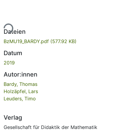
ade...
Dateien
BzMU19_BARDY.pdf
(577.92 KB)
Datum
2019
Autor:innen
Bardy, Thomas
Holzäpfel, Lars
Leuders, Timo
Verlag
Gesellschaft für Didaktik der Mathematik