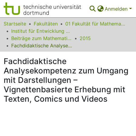
Anmelden
Bereiche & Sammlungen
Startseite
Fakultäten
01 Fakultät für Mathematik
Institut für Entwicklung und Erforschung des Mathematikunterrichts
Das gesamte Repositorium
Beiträge zum Mathematikunterricht
2015
Fachdidaktische Analysekompetenz zum Umgang mit Darstellungen – Vignettenbasierte Erhebung mit Texten, Comics und Videos
Statistiken
Fachdidaktische
FAQ
Analysekompetenz zum Umgang
Leitlinien
mit Darstellungen –
Zurück zur Startseite
Vignettenbasierte Erhebung mit
Texten, Comics und Videos