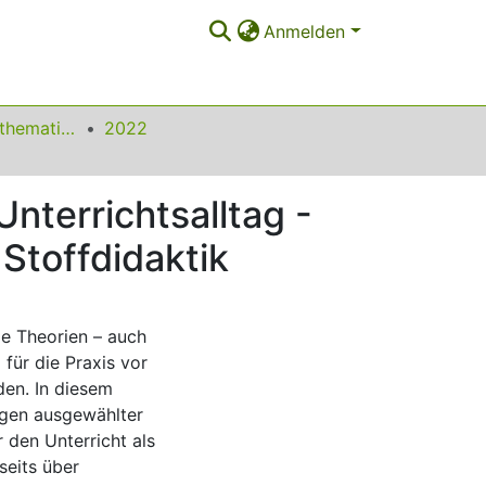
Anmelden
Beiträge zum Mathematikunterricht
2022
nterrichtsalltag -
 Stoffdidaktik
ge Theorien – auch
 für die Praxis vor
den. In diesem
ngen ausgewählter
r den Unterricht als
seits über