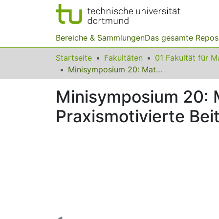
Bereiche & Sammlungen
Das gesamte Repos
Startseite
Fakultäten
Minisymposium 20: Mathematikdidaktik für den Unterrichtsalltag - Praxismotivierte Beiträge zu einer konstruktiven Stoffdidaktik
Minisymposium 20: M
Praxismotivierte Bei