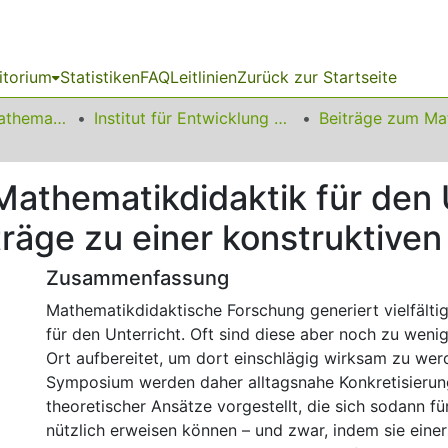
itorium
Statistiken
FAQ
Leitlinien
Zurück zur Startseite
01 Fakultät für Mathematik
Institut für Entwicklung und Erforschung des Mathematikunterrichts
athematikdidaktik für den U
träge zu einer konstruktiven
Zusammenfassung
Mathematikdidaktische Forschung generiert vielfälti
für den Unterricht. Oft sind diese aber noch zu wenig
Ort aufbereitet, um dort einschlägig wirksam zu wer
Symposium werden daher alltagsnahe Konkretisieru
theoretischer Ansätze vorgestellt, die sich sodann fü
nützlich erweisen können – und zwar, indem sie einer