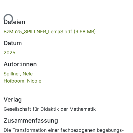
ade...
Dateien
BzMu25_SPILLNER_LemaS.pdf
(9.68 MB)
Datum
2025
Autor:innen
Spillner, Nele
Hoiboom, Nicole
Verlag
Gesellschaft für Didaktik der Mathematik
Zusammenfassung
Die Transformation einer fachbezogenen begabungs-