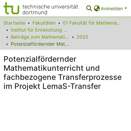
Anmelden
Bereiche & Sammlungen
Startseite
Fakultäten
01 Fakultät für Mathematik
Institut für Entwicklung und Erforschung des Mathematikunterrichts
Das gesamte Repositorium
Beiträge zum Mathematikunterricht
2025
Potenzialfördernder Mathematikunterricht und fachbezogene Transferprozesse im Projekt LemaS-Transfer
Statistiken
Potenzialfördernder
FAQ
Mathematikunterricht und
Leitlinien
fachbezogene Transferprozesse
Zurück zur Startseite
im Projekt LemaS-Transfer